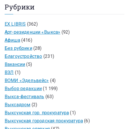
Рубрики
EX LIBRIS
(362)
Арт-резиденции «Выкса»
(92)
Афиша
(416)
Без рубрики
(28)
Благоустройство
(231)
Вакансии
(5)
ВЗЛ
(1)
ВОМИ «Эдельвейс»
(4)
Выбор редакции
(1 199)
Выкса-фестиваль
(63)
Выксадром
(2)
Выксунская гор. прокуратура
(1)
Выксунская городская прокуратура
(6)
Выксунская епархия
(47)