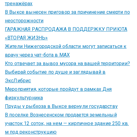
тренажёрах
В Выксе вынесен приговор за причинение смерти по
неосторожности
ГАРАЖНАЯ РАСПРОДАЖА В ПОДДЕРЖКУ ПРИЮТА
«ВТОРАЯ ЖИЗНЬ»
Жители Нижегородской области могут записаться к
врачу через чат-бота в MAX
Кто отвечает за вывоз мусора на вашей территории?
Выбирай событие по душе и заглядывай в
ЭксЛибрис
Мероприятия, которые пройдут в рамках Дня
физкультурника
Пруды у рыбхоза в Выксе вернули государству
В поселке Вознесенском продается земельный
участок 12 соток, на нем — кирпичное здание 250 кв.
м под реконструкцию