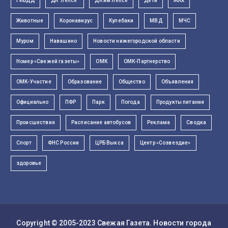
ГИБДД
ДК "Лепсе"
ДК им Лепсе
Дети
ЖКХ
Животные
Коронавирус
Кулебаки
МВД
МЧС
Муром
Навашино
Новости нижегородской области
Номер «Свежей газеты»
ОМК
ОМК-Партнерство
ОМК-Участие
Образование
Общество
Объявления
Официально
ПФР
Парк
Погода
Продукты питания
Происшествия
Расписание автобусов
Реклама
Сводка
Спорт
ФНС России
ЦРБ Выкса
Центр «Созвездие»
здоровье
Copyright © 2005-2023
Свежая Газета
. Новости города