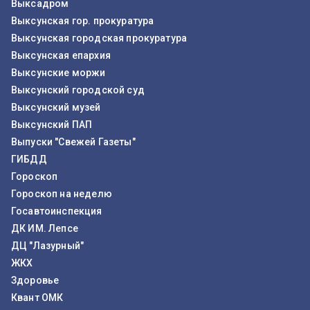
Выксадром
Выксунская гор. прокуратура
Выксунская городская прокуратура
Выксунская епархия
Выксунские моржи
Выксунский городской суд
Выксунский музей
Выксунский ПАП
Выпуски "Свежей Газеты"
ГИБДД
Гороскоп
Гороскоп на неделю
Госавтоинспекция
ДК ИМ. Лепсе
ДЦ "Лазурный"
ЖКХ
Здоровье
Квант ОМК