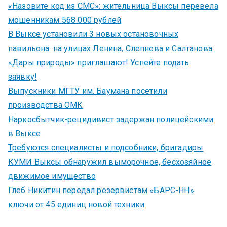
«Назовите код из СМС»: жительница Выксы перевела
мошенникам 568 000 рублей
В Выксе установили 3 новых остановочных
павильона: на улицах Ленина, Слепнева и Салтанова
«Дары природы» приглашают! Успейте подать
заявку!
Выпускники МГТУ им. Баумана посетили
производства ОМК
Наркосбытчик-рецидивист задержан полицейскими
в Выксе
Требуются специалисты и подсобники, бригадиры
КУМИ Выксы обнаружил выморочное, бесхозяйное
движимое имущество
Глеб Никитин передал резервистам «БАРС-НН»
ключи от 45 единиц новой техники