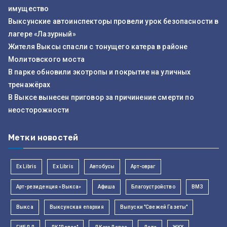
имущество
Выксунские автоинспекторы провели урок безопасности в
лагере «Лазурный»
Жителя Выксы спасли с тонущего катера в районе
Молитовского моста
В парке обновили экотропы и покрытие на уличных
тренажёрах
В Выксе вынесен приговор за причинение смерти по
неосторожности
Метки новостей
Ex Libris
Ex Libris
Автобусы
Арт-овраг
Арт-резиденция «Выкса»
Афиша
Благоустройство
ВМЗ
Выкса
Выксунская епархия
Выпуски "Свежей Газеты"