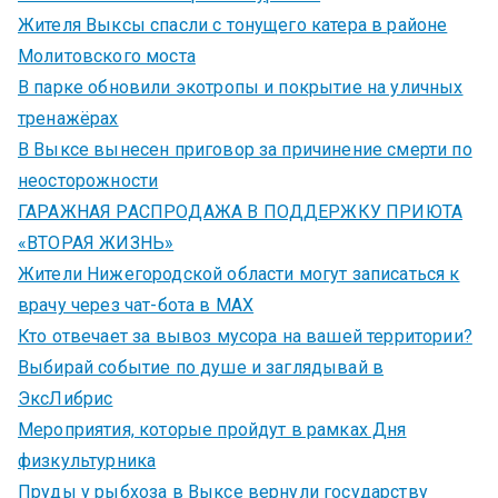
Жителя Выксы спасли с тонущего катера в районе
Молитовского моста
В парке обновили экотропы и покрытие на уличных
тренажёрах
В Выксе вынесен приговор за причинение смерти по
неосторожности
ГАРАЖНАЯ РАСПРОДАЖА В ПОДДЕРЖКУ ПРИЮТА
«ВТОРАЯ ЖИЗНЬ»
Жители Нижегородской области могут записаться к
врачу через чат-бота в MAX
Кто отвечает за вывоз мусора на вашей территории?
Выбирай событие по душе и заглядывай в
ЭксЛибрис
Мероприятия, которые пройдут в рамках Дня
физкультурника
Пруды у рыбхоза в Выксе вернули государству