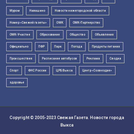
Муром
Навашино
Новости нижегородской области
Номер «Свежей газеты»
ОМК
ОМК-Партнерство
ОМК-Участие
Образование
Общество
Объявления
Официально
ПФР
Парк
Погода
Продукты питания
Происшествия
Расписание автобусов
Реклама
Сводка
Спорт
ФНС России
ЦРБ Выкса
Центр «Созвездие»
здоровье
Copyright © 2005-2023
Свежая Газета
. Новости города
Выкса