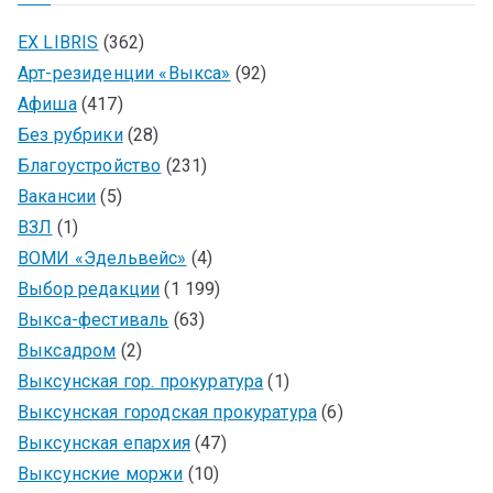
EX LIBRIS
(362)
Арт-резиденции «Выкса»
(92)
Афиша
(417)
Без рубрики
(28)
Благоустройство
(231)
Вакансии
(5)
ВЗЛ
(1)
ВОМИ «Эдельвейс»
(4)
Выбор редакции
(1 199)
Выкса-фестиваль
(63)
Выксадром
(2)
Выксунская гор. прокуратура
(1)
Выксунская городская прокуратура
(6)
Выксунская епархия
(47)
Выксунские моржи
(10)