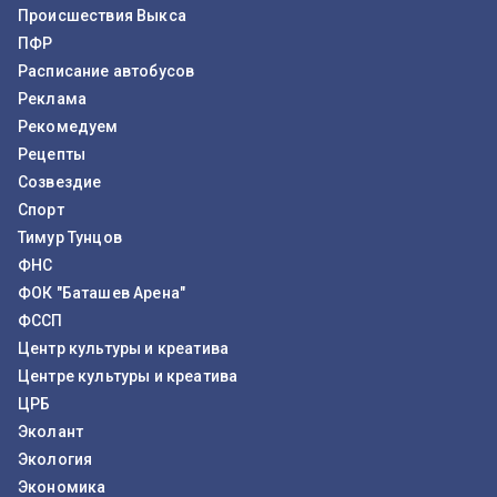
Происшествия Выкса
ПФР
Расписание автобусов
Реклама
Рекомедуем
Рецепты
Созвездие
Спорт
Тимур Тунцов
ФНС
ФОК "Баташев Арена"
ФССП
Центр культуры и креатива
Центре культуры и креатива
ЦРБ
Эколант
Экология
Экономика