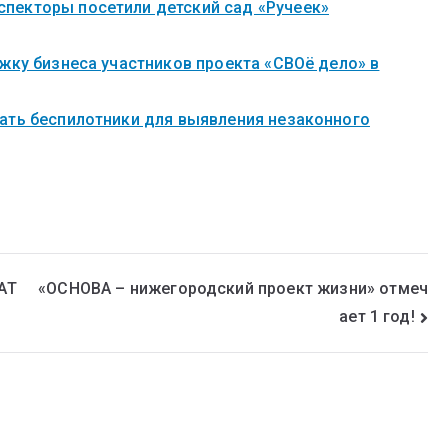
пекторы посетили детский сад «Ручеек»
жку бизнеса участников проекта «СВОё дело» в
ать беспилотники для выявления незаконного
АТ
«ОСНОВА – нижегородский проект жизни» отмеч
ает 1 год!