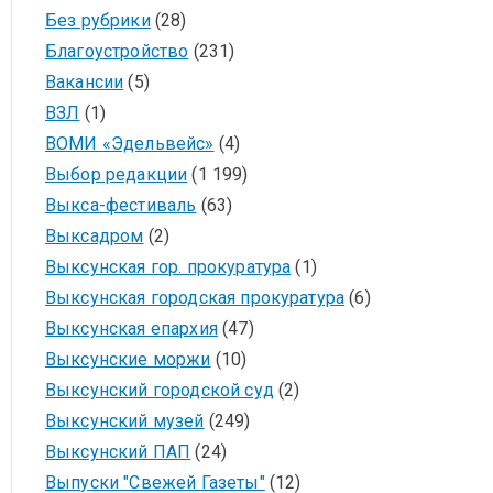
Без рубрики
(28)
Благоустройство
(231)
Вакансии
(5)
ВЗЛ
(1)
ВОМИ «Эдельвейс»
(4)
Выбор редакции
(1 199)
Выкса-фестиваль
(63)
Выксадром
(2)
Выксунская гор. прокуратура
(1)
Выксунская городская прокуратура
(6)
Выксунская епархия
(47)
Выксунские моржи
(10)
Выксунский городской суд
(2)
Выксунский музей
(249)
Выксунский ПАП
(24)
Выпуски "Свежей Газеты"
(12)