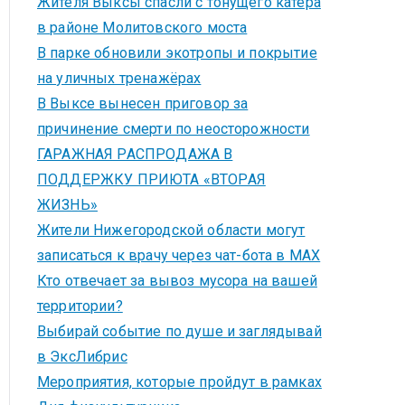
Жителя Выксы спасли с тонущего катера
в районе Молитовского моста
В парке обновили экотропы и покрытие
на уличных тренажёрах
В Выксе вынесен приговор за
причинение смерти по неосторожности
ГАРАЖНАЯ РАСПРОДАЖА В
ПОДДЕРЖКУ ПРИЮТА «ВТОРАЯ
ЖИЗНЬ»
Жители Нижегородской области могут
записаться к врачу через чат-бота в MAX
Кто отвечает за вывоз мусора на вашей
территории?
Выбирай событие по душе и заглядывай
в ЭксЛибрис
Мероприятия, которые пройдут в рамках