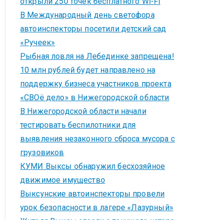
открыли 250 точек бесплатного Wi-Fi
В Международный день светофора
автоинспекторы посетили детский сад
«Ручеек»
Рыбная ловля на Лебединке запрещена!
10 млн рублей будет направлено на
поддержку бизнеса участников проекта
«СВОё дело» в Нижегородской области
В Нижегородской области начали
тестировать беспилотники для
выявления незаконного сброса мусора с
грузовиков
КУМИ Выксы обнаружил бесхозяйное
движимое имущество
Выксунские автоинспекторы провели
урок безопасности в лагере «Лазурный»