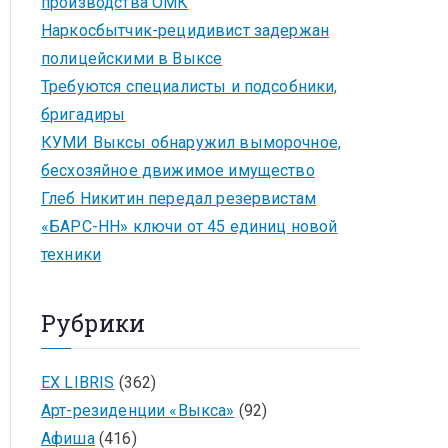
производства ОМК
Наркосбытчик-рецидивист задержан
полицейскими в Выксе
Требуются специалисты и подсобники,
бригадиры
КУМИ Выксы обнаружил выморочное,
бесхозяйное движимое имущество
Глеб Никитин передал резервистам
«БАРС-НН» ключи от 45 единиц новой
техники
Рубрики
EX LIBRIS
(362)
Арт-резиденции «Выкса»
(92)
Афиша
(416)