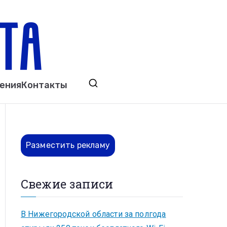
ета
явления. Выкса. Муром. Кулебаки. Навашино,
ения
Контакты
ово. Нижний Новгород.
Разместить рекламу
Свежие записи
В Нижегородской области за полгода