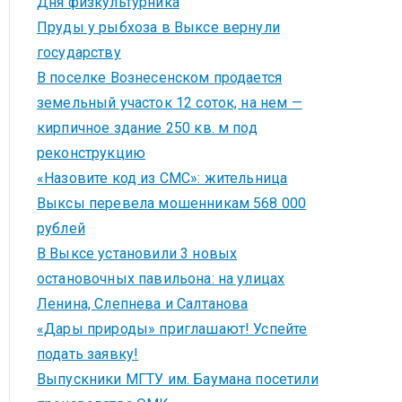
Дня физкультурника
Пруды у рыбхоза в Выксе вернули
государству
В поселке Вознесенском продается
земельный участок 12 соток, на нем —
кирпичное здание 250 кв. м под
реконструкцию
«Назовите код из СМС»: жительница
Выксы перевела мошенникам 568 000
рублей
В Выксе установили 3 новых
остановочных павильона: на улицах
Ленина, Слепнева и Салтанова
«Дары природы» приглашают! Успейте
подать заявку!
Выпускники МГТУ им. Баумана посетили