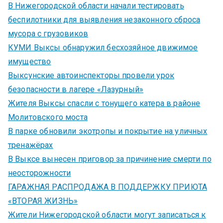
В Нижегородской области начали тестировать
беспилотники для выявления незаконного сброса
мусора с грузовиков
КУМИ Выксы обнаружил бесхозяйное движимое
имущество
Выксунские автоинспекторы провели урок
безопасности в лагере «Лазурный»
Жителя Выксы спасли с тонущего катера в районе
Молитовского моста
В парке обновили экотропы и покрытие на уличных
тренажёрах
В Выксе вынесен приговор за причинение смерти по
неосторожности
ГАРАЖНАЯ РАСПРОДАЖА В ПОДДЕРЖКУ ПРИЮТА
«ВТОРАЯ ЖИЗНЬ»
Жители Нижегородской области могут записаться к