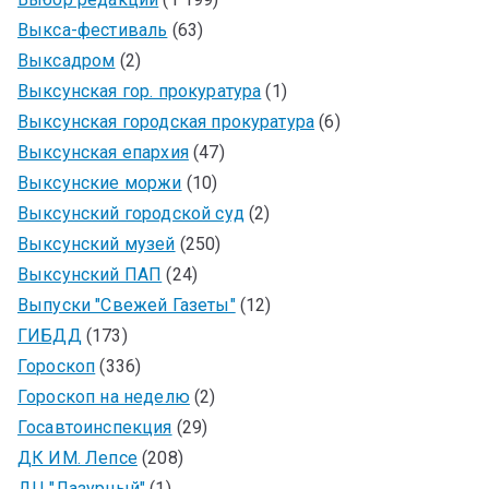
Выкса-фестиваль
(63)
Выксадром
(2)
Выксунская гор. прокуратура
(1)
Выксунская городская прокуратура
(6)
Выксунская епархия
(47)
Выксунские моржи
(10)
Выксунский городской суд
(2)
Выксунский музей
(250)
Выксунский ПАП
(24)
Выпуски "Свежей Газеты"
(12)
ГИБДД
(173)
Гороскоп
(336)
Гороскоп на неделю
(2)
Госавтоинспекция
(29)
ДК ИМ. Лепсе
(208)
ДЦ "Лазурный"
(1)