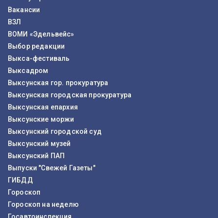
Вакансии
ВЗЛ
ВОМИ «Эдельвейс»
Выбор редакции
Выкса-фестиваль
Выксадром
Выксунская гор. прокуратура
Выксунская городская прокуратура
Выксунская епархия
Выксунские моржи
Выксунский городской суд
Выксунский музей
Выксунский ПАП
Выпуски "Свежей Газеты"
ГИБДД
Гороскоп
Гороскоп на неделю
Госавтоинспекция