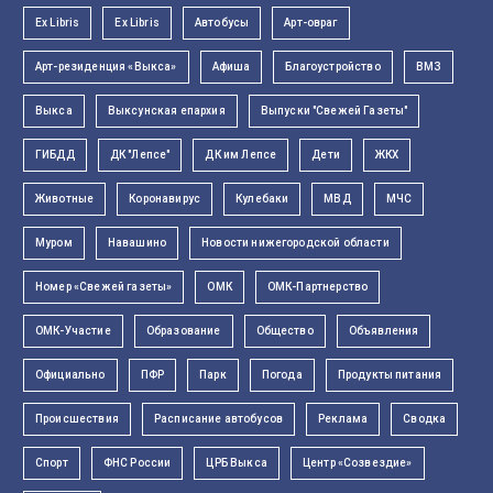
Ex Libris
Ex Libris
Автобусы
Арт-овраг
Арт-резиденция «Выкса»
Афиша
Благоустройство
ВМЗ
Выкса
Выксунская епархия
Выпуски "Свежей Газеты"
ГИБДД
ДК "Лепсе"
ДК им Лепсе
Дети
ЖКХ
Животные
Коронавирус
Кулебаки
МВД
МЧС
Муром
Навашино
Новости нижегородской области
Номер «Свежей газеты»
ОМК
ОМК-Партнерство
ОМК-Участие
Образование
Общество
Объявления
Официально
ПФР
Парк
Погода
Продукты питания
Происшествия
Расписание автобусов
Реклама
Сводка
Спорт
ФНС России
ЦРБ Выкса
Центр «Созвездие»