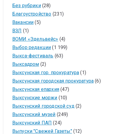
Без рубрики
(28)
Благоустройство
(231)
Вакансии
(5)
ВЗЛ
(1)
ВОМИ «Эдельвейс»
(4)
Выбор редакции
(1 199)
Выкса-фестиваль
(63)
Выксадром
(2)
Выксунская гор. прокуратура
(1)
Выксунская городская прокуратура
(6)
Выксунская епархия
(47)
Выксунские моржи
(10)
Выксунский городской суд
(2)
Выксунский музей
(249)
Выксунский ПАП
(24)
Выпуски "Свежей Газеты"
(12)