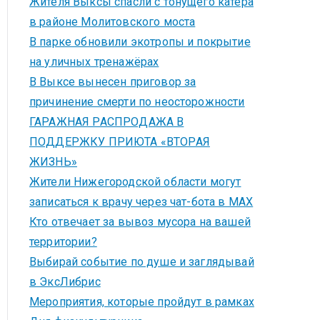
Жителя Выксы спасли с тонущего катера
в районе Молитовского моста
В парке обновили экотропы и покрытие
на уличных тренажёрах
В Выксе вынесен приговор за
причинение смерти по неосторожности
ГАРАЖНАЯ РАСПРОДАЖА В
ПОДДЕРЖКУ ПРИЮТА «ВТОРАЯ
ЖИЗНЬ»
Жители Нижегородской области могут
записаться к врачу через чат-бота в MAX
Кто отвечает за вывоз мусора на вашей
территории?
Выбирай событие по душе и заглядывай
в ЭксЛибрис
Мероприятия, которые пройдут в рамках