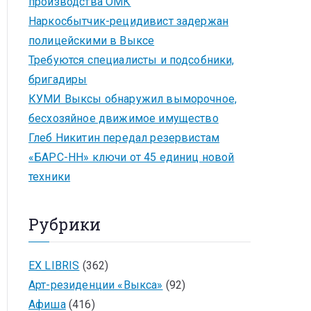
производства ОМК
Наркосбытчик-рецидивист задержан
полицейскими в Выксе
Требуются специалисты и подсобники,
бригадиры
КУМИ Выксы обнаружил выморочное,
бесхозяйное движимое имущество
Глеб Никитин передал резервистам
«БАРС-НН» ключи от 45 единиц новой
техники
Рубрики
EX LIBRIS
(362)
Арт-резиденции «Выкса»
(92)
Афиша
(416)