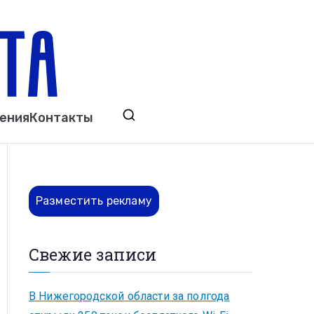
ета
явления. Выкса. Муром. Кулебаки. Навашино,
ения
Контакты
ово. Нижний Новгород.
Разместить рекламу
Свежие записи
В Нижегородской области за полгода