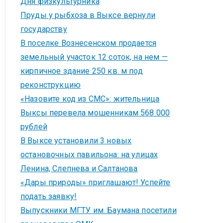
Дня физкультурника
Пруды у рыбхоза в Выксе вернули
государству
В поселке Вознесенском продается
земельный участок 12 соток, на нем —
кирпичное здание 250 кв. м под
реконструкцию
«Назовите код из СМС»: жительница
Выксы перевела мошенникам 568 000
рублей
В Выксе установили 3 новых
остановочных павильона: на улицах
Ленина, Слепнева и Салтанова
«Дары природы» приглашают! Успейте
подать заявку!
Выпускники МГТУ им. Баумана посетили