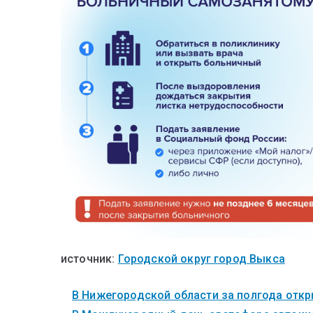
источник:
Городской округ город Выкса
В Нижегородской области за полгода откры