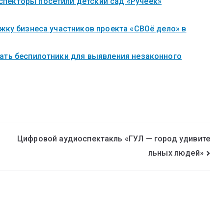
пекторы посетили детский сад «Ручеек»
жку бизнеса участников проекта «СВОё дело» в
ать беспилотники для выявления незаконного
Цифровой аудиоспектакль «ГУЛ — город удивите
льных людей»