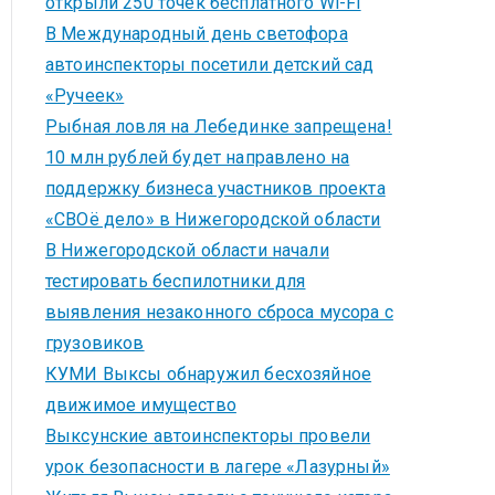
открыли 250 точек бесплатного Wi-Fi
В Международный день светофора
автоинспекторы посетили детский сад
«Ручеек»
Рыбная ловля на Лебединке запрещена!
10 млн рублей будет направлено на
поддержку бизнеса участников проекта
«СВОё дело» в Нижегородской области
В Нижегородской области начали
тестировать беспилотники для
выявления незаконного сброса мусора с
грузовиков
КУМИ Выксы обнаружил бесхозяйное
движимое имущество
Выксунские автоинспекторы провели
урок безопасности в лагере «Лазурный»