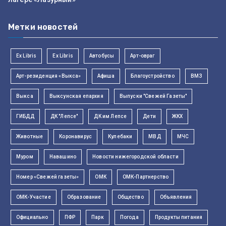
Метки новостей
Ex Libris
Ex Libris
Автобусы
Арт-овраг
Арт-резиденция «Выкса»
Афиша
Благоустройство
ВМЗ
Выкса
Выксунская епархия
Выпуски "Свежей Газеты"
ГИБДД
ДК "Лепсе"
ДК им Лепсе
Дети
ЖКХ
Животные
Коронавирус
Кулебаки
МВД
МЧС
Муром
Навашино
Новости нижегородской области
Номер «Свежей газеты»
ОМК
ОМК-Партнерство
ОМК-Участие
Образование
Общество
Объявления
Официально
ПФР
Парк
Погода
Продукты питания