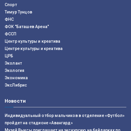
Спорт
Тимур Тунцов
ФНС
ФОК "Баташев Арена"
ФССП
Центр культуры и креатива
Центре культуры и креатива
ЦРБ
Эколант
Экология
Экономика
ЭксЛибрис
Новости
Индивидуальный отбор мальчиков в отделение «Футбол»
пройдет на стадионе «Авангард»
Музей Выксы приглашает на экскурсию на байдарках по