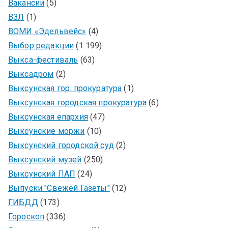
Вакансии
(5)
ВЗЛ
(1)
ВОМИ «Эдельвейс»
(4)
Выбор редакции
(1 199)
Выкса-фестиваль
(63)
Выксадром
(2)
Выксунская гор. прокуратура
(1)
Выксунская городская прокуратура
(6)
Выксунская епархия
(47)
Выксунские моржи
(10)
Выксунский городской суд
(2)
Выксунский музей
(250)
Выксунский ПАП
(24)
Выпуски "Свежей Газеты"
(12)
ГИБДД
(173)
Гороскоп
(336)