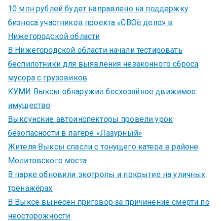
10 млн рублей будет направлено на поддержку
бизнеса участников проекта «СВОё дело» в
Нижегородской области
В Нижегородской области начали тестировать
беспилотники для выявления незаконного сброса
мусора с грузовиков
КУМИ Выксы обнаружил бесхозяйное движимое
имущество
Выксунские автоинспекторы провели урок
безопасности в лагере «Лазурный»
Жителя Выксы спасли с тонущего катера в районе
Молитовского моста
В парке обновили экотропы и покрытие на уличных
тренажёрах
В Выксе вынесен приговор за причинение смерти по
неосторожности